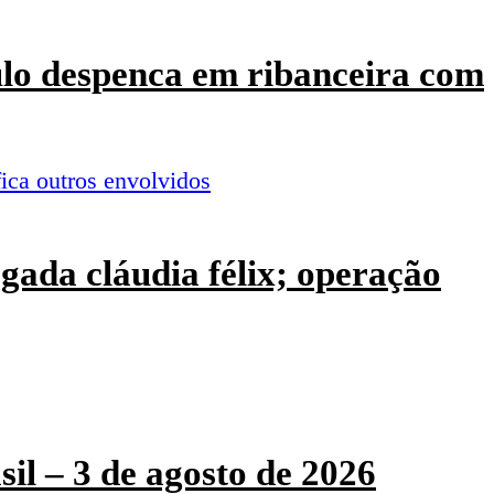
culo despenca em ribanceira com
ogada cláudia félix; operação
sil – 3 de agosto de 2026