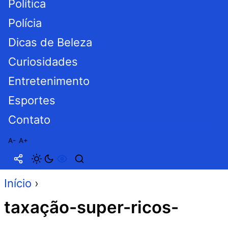
Política
Polícia
Dicas de Beleza
Curiosidades
Entretenimento
Esportes
Contato
A-
A+
Início
›
taxação-super-ricos-