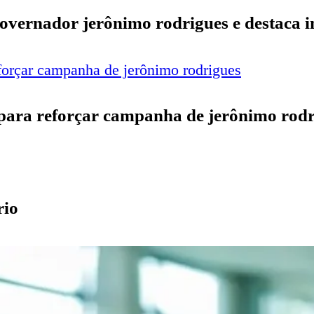
governador jerônimo rodrigues e destaca im
 para reforçar campanha de jerônimo rod
rio