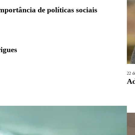
portância de políticas sociais
rigues
22 d