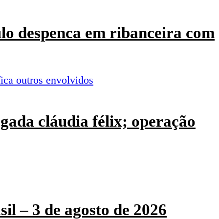
culo despenca em ribanceira com
ogada cláudia félix; operação
sil – 3 de agosto de 2026