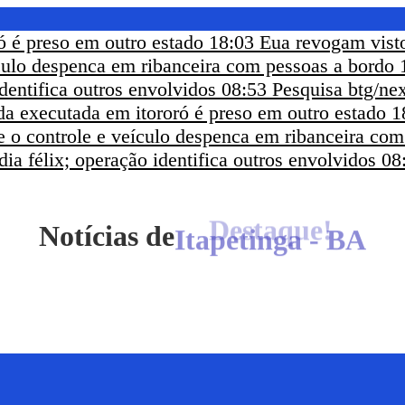
ó é preso em outro estado
18:03
Eua revogam visto
ículo despenca em ribanceira com pessoas a bordo
dentifica outros envolvidos
08:53
Pesquisa btg/nex
a executada em itororó é preso em outro estado
1
e o controle e veículo despenca em ribanceira co
ia félix; operação identifica outros envolvidos
08
Notícias de
Itapetinga - BA