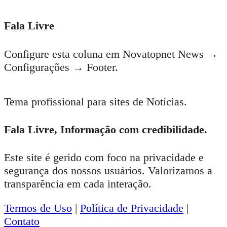
irmãos vieira lima