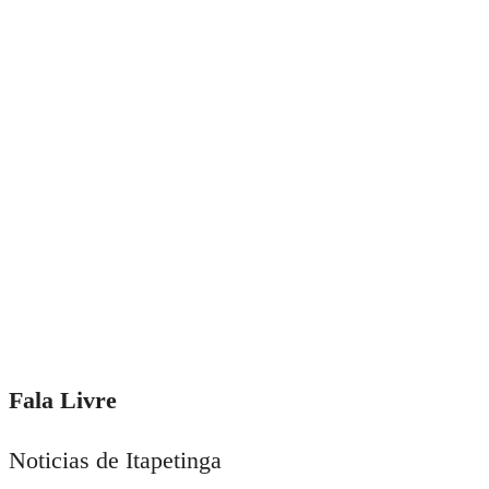
15 de setembro de 2017
Deputado do prefeito rodrigo
hagge é um dos defensores dos