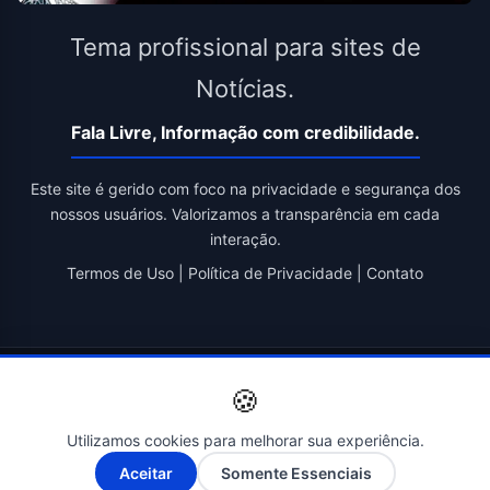
Tema profissional para sites de
Notícias.
Fala Livre, Informação com credibilidade.
Este site é gerido com foco na privacidade e segurança dos
nossos usuários. Valorizamos a transparência em cada
interação.
Termos de Uso
|
Política de Privacidade
|
Contato
© 2026 Fala Livre. Todos os direitos reservados. | Criado por
🍪
Novatopnet
Utilizamos cookies para melhorar sua experiência.
A-
A+
Aceitar
Somente Essenciais