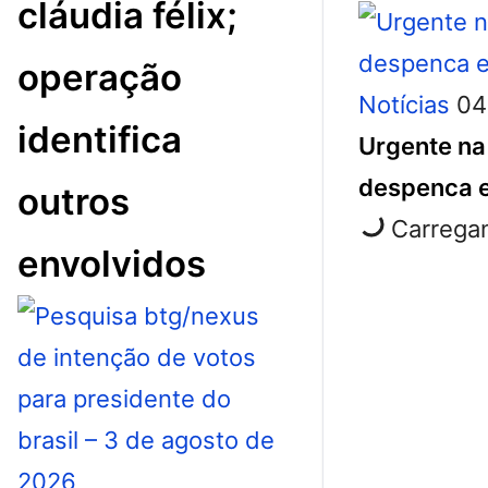
cláudia félix;
operação
Notícias
04
identifica
Urgente na 
despenca e
outros
Carregan
envolvidos