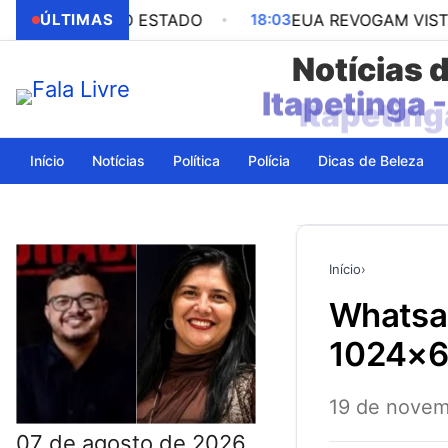
 OUTRO ESTADO
ÚLTIMAS
18:03
EUA REVOGAM VISTO DA EMB
Notícias 
Itapeting
Início
Notícias
Política
Polícia
Dicas de Beleza
Início
›
whatsapp-image-2024-11-19-at-09.55.15-
1024×
19 de novem
07 de agosto de 2026