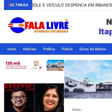
CONTROLE E VEÍCULO DESPENCA EM RIBANCEIRA COM 
ÚLTIMAS
N
Ita
Início
Notícias
Política
Polícia
Dicas de Beleza
Início
›