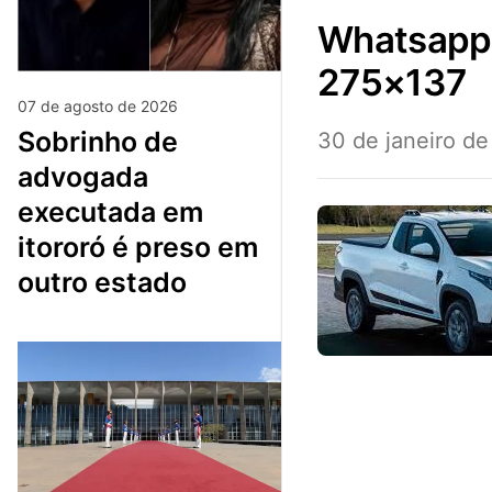
whatsapp-image-2024-01-29-at-19.21.46-
275×137
07 de agosto de 2026
sobrinho de
30 de janeiro d
advogada
executada em
itororó é preso em
outro estado