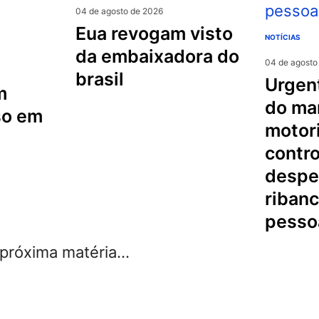
04 de agosto de 2026
eua revogam visto
NOTÍCIAS
da embaixadora do
04 de agosto
brasil
urgente na serra
m
do mar
so em
motori
contro
despe
riban
pesso
róxima matéria...