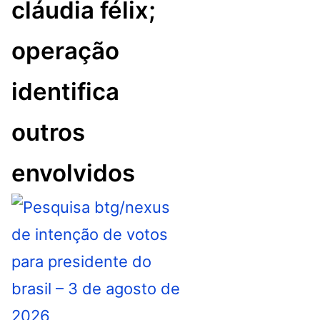
cláudia félix;
operação
identifica
outros
envolvidos