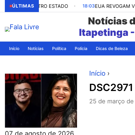
 EM OUTRO ESTADO
ÚLTIMAS
18:03
EUA REVOGAM VISTO DA 
Notícias 
Itapeting
Início
Notícias
Política
Polícia
Dicas de Beleza
Início
›
DSC2971
25 de março de
07 de agosto de 2026