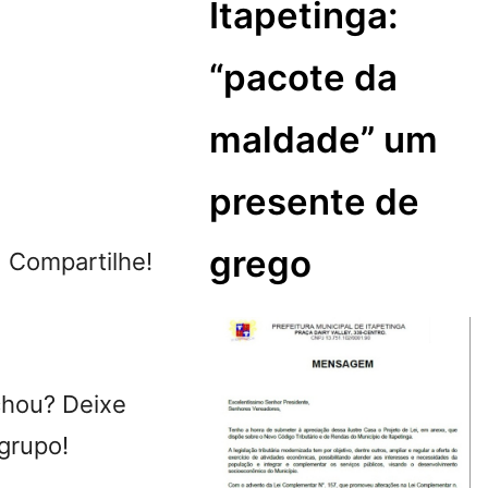
Itapetinga:
“pacote da
maldade” um
presente de
grego
ompartilhe!
chou? Deixe
grupo!