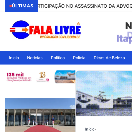
OR PARTICIPAÇÃO NO ASSASSINATO DA ADVOGADA CLÁUD
ÚLTIMAS
N
Ita
Início
Notícias
Política
Polícia
Dicas de Beleza
Início
›