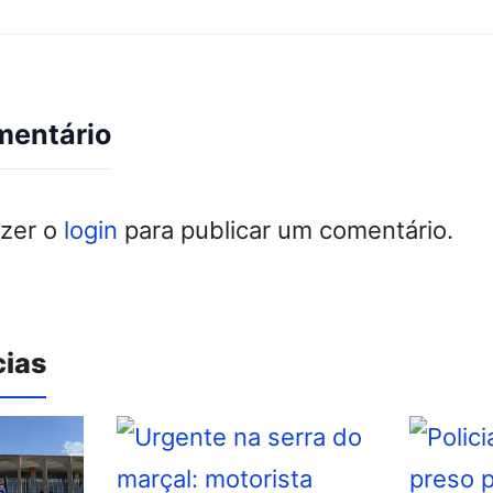
mentário
azer o
login
para publicar um comentário.
cias