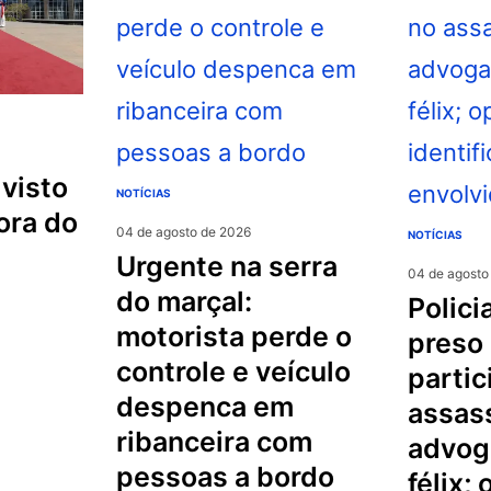
NOTÍCIAS
ora do
04 de agosto de 2026
NOTÍCIAS
urgente na serra
04 de agosto
do marçal:
policial militar é
motorista perde o
preso
controle e veículo
partic
despenca em
assas
ribanceira com
advog
pessoas a bordo
félix;