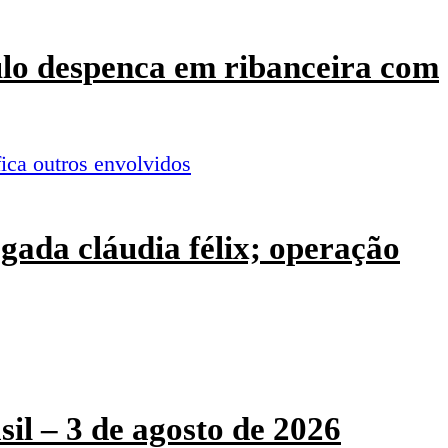
culo despenca em ribanceira com
ogada cláudia félix; operação
sil – 3 de agosto de 2026