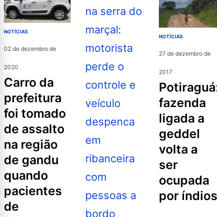
NOTÍCIAS
NOTÍCIAS
02 de dezembro de
27 de dezembro de
2020
2017
carro da
potiraguá:
prefeitura
fazenda
foi tomado
ligada a
de assalto
geddel
na região
volta a
de gandu
ser
quando
ocupada
pacientes
por índio
de