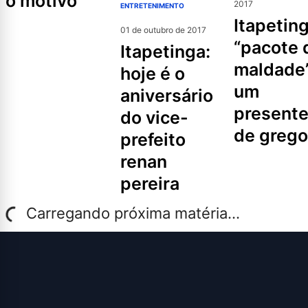
o motivo
2017
ENTRETENIMENTO
itapetinga:
01 de outubro de 2017
“pacote 
itapetinga:
maldade
hoje é o
um
aniversário
present
do vice-
de grego
prefeito
renan
pereira
Carregando próxima matéria...