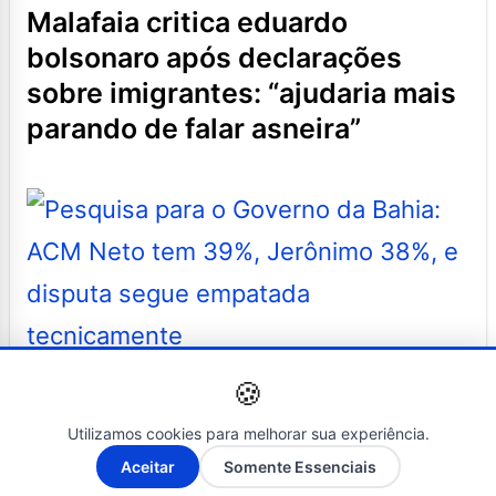
malafaia critica eduardo
bolsonaro após declarações
sobre imigrantes: “ajudaria mais
parando de falar asneira”
NOTÍCIAS
🍪
29 de julho de 2026
Utilizamos cookies para melhorar sua experiência.
pesquisa para o governo da
A-
A+
Aceitar
Somente Essenciais
bahia: acm neto tem 39%,