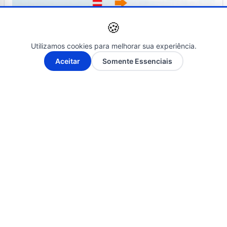
🍪
Utilizamos cookies para melhorar sua experiência.
A-
A+
Aceitar
Somente Essenciais
NOTÍCIAS
30 de agosto de 2018
NOTÍCIAS
19 de abril de 2019
itapetinga: mensagem da clínica
médica itapetinga