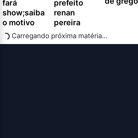
de grego
fará
prefeito
show;saiba
renan
o motivo
pereira
Carregando próxima matéria...