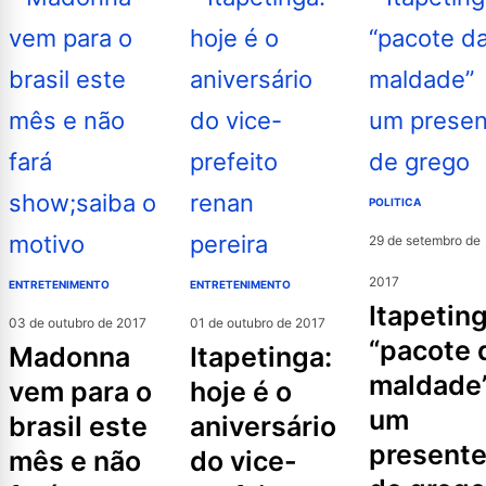
POLITICA
29 de setembro de
2017
ENTRETENIMENTO
ENTRETENIMENTO
itapetinga:
03 de outubro de 2017
01 de outubro de 2017
“pacote 
madonna
itapetinga:
maldade
vem para o
hoje é o
um
brasil este
aniversário
present
mês e não
do vice-