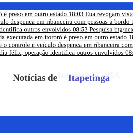
ó é preso em outro estado
18:03
Eua revogam visto
ículo despenca em ribanceira com pessoas a bordo
dentifica outros envolvidos
08:53
Pesquisa btg/nex
a executada em itororó é preso em outro estado
1
e o controle e veículo despenca em ribanceira co
ia félix; operação identifica outros envolvidos
08
Notícias de
Itapetinga