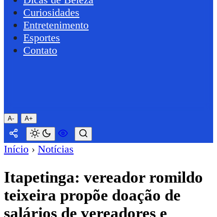
Curiosidades
Entretenimento
Esportes
Contato
A-
A+
Início
›
Notícias
Itapetinga: vereador romildo
teixeira propõe doação de
salários de vereadores e