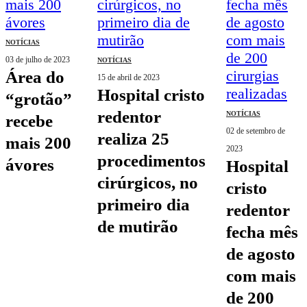
NOTÍCIAS
03 de julho de 2023
NOTÍCIAS
área do
15 de abril de 2023
hospital cristo
“grotão”
redentor
NOTÍCIAS
recebe
02 de setembro de
realiza 25
mais 200
2023
procedimentos
ávores
hospital
cirúrgicos, no
cristo
primeiro dia
redentor
de mutirão
fecha mês
de agosto
com mais
de 200