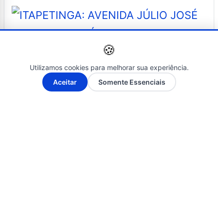
🍪
Utilizamos cookies para melhorar sua experiência.
NOTÍCIAS
A-
A+
Aceitar
Somente Essenciais
25 de setembro de 2017
itapetinga: avenida júlio josé
rodrigues até quando vai
continuar assim?