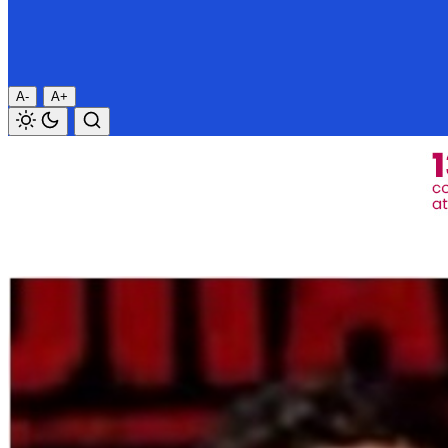
A-
A+