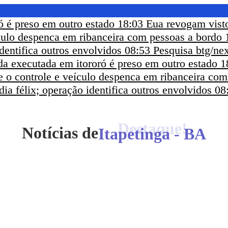
ó é preso em outro estado
18:03
Eua revogam visto
ículo despenca em ribanceira com pessoas a bordo
dentifica outros envolvidos
08:53
Pesquisa btg/nex
a executada em itororó é preso em outro estado
1
e o controle e veículo despenca em ribanceira co
ia félix; operação identifica outros envolvidos
08
Notícias de
Itapetinga - BA