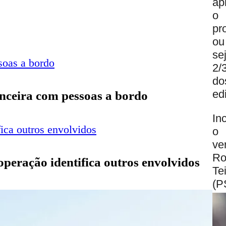
ap
o
pro
ou
se
2/
do
ed
anceira com pessoas a bordo
In
o
ve
Ro
 operação identifica outros envolvidos
Te
(P
‘E
e
re