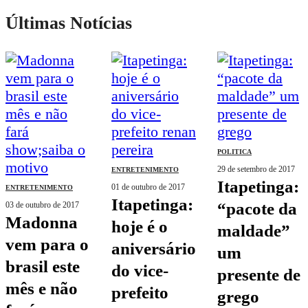
Últimas Notícias
POLITICA
29 de setembro de 2017
ENTRETENIMENTO
itapetinga:
01 de outubro de 2017
ENTRETENIMENTO
itapetinga:
“pacote da
03 de outubro de 2017
madonna
hoje é o
maldade”
vem para o
aniversário
um
brasil este
do vice-
presente de
mês e não
prefeito
grego