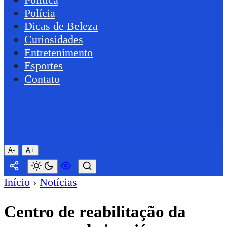
Polícia
Dicas de Beleza
Curiosidades
Entretenimento
Esportes
Contato
A-
A+
Início
›
Notícias
Centro de reabilitação da