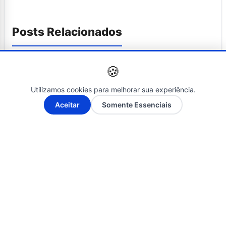
Posts Relacionados
🍪
Utilizamos cookies para melhorar sua experiência.
A-
A+
Aceitar
Somente Essenciais
NOTÍCIAS
13 de abril de 2020
itapetinga: com quatro casos