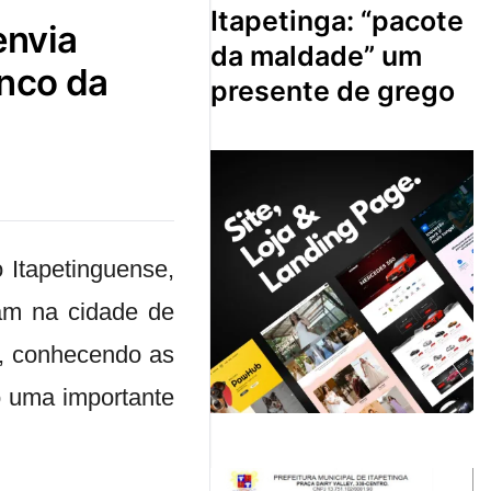
itapetinga: “pacote
da maldade” um
enco da
presente de grego
o Itapetinguense,
ram na cidade de
, conhecendo as
o uma importante