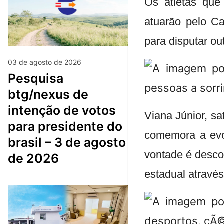
Os atletas que
atuarão pelo C
para disputar ou
03 de agosto de 2026
pesquisa
btg/nexus de
intenção de votos
Viana Júnior, s
para presidente do
comemora a evo
brasil – 3 de agosto
vontade é descobr
de 2026
estadual atravé