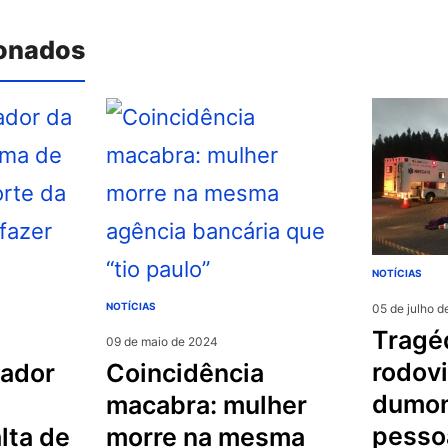
ionados
NOTÍCIAS
NOTÍCIAS
05 de julho d
tragédia na
09 de maio de 2024
rodovi
coincidência
dumon
macabra: mulher
pesso
lta de
morre na mesma