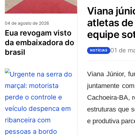
viana júnior firma parceria com o pfc e envia
atletas de
04 de agosto de 2026
eua revogam visto
equipe so
da embaixadora do
01 de m
brasil
NOTÍCIAS
Viana Júnior
, f
juntamente co
Cachoeira-BA, 
estruturas que 
e produtiva par