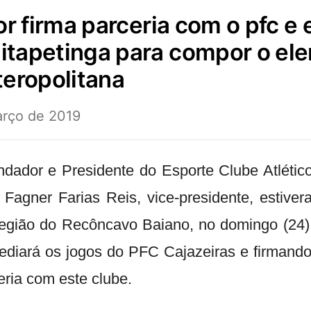
 itapetinga para compor o el
teropolitana
arço de 2019
undador e Presidente do
Esporte Clube Atlétic
m
Fagner Farias Reis
, vice-presidente, estive
região do Recôncavo Baiano, no domingo (24)
sediará os jogos do PFC Cajazeiras e firmand
ceria com este clube.