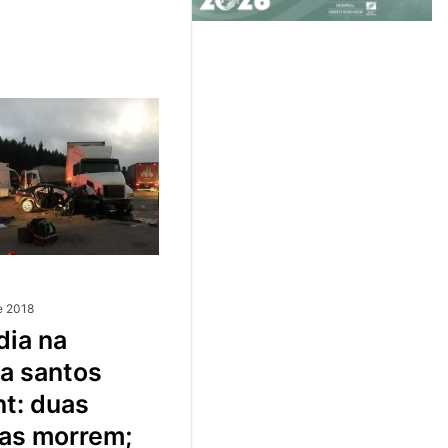
e 2018
a santos
t: duas
as morrem;