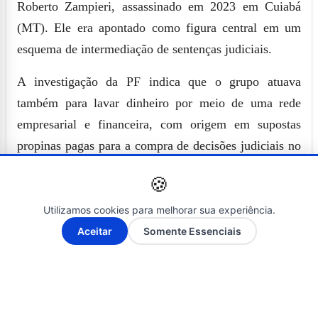
Roberto Zampieri, assassinado em 2023 em Cuiabá
(MT). Ele era apontado como figura central em um
esquema de intermediação de sentenças judiciais.
A investigação da PF indica que o grupo atuava
também para lavar dinheiro por meio de uma rede
empresarial e financeira, com origem em supostas
propinas pagas para a compra de decisões judiciais no
STJ.
🍪
Entre os alvos da apuração estão advogados, lobistas,
Utilizamos cookies para melhorar sua experiência.
empresários, assessores parlamentares, chefes de
A-
A+
Aceitar
Somente Essenciais
gabinete e magistrados. Os crimes investigados
incluem organização criminosa, corrupção, exploração
de prestígio e violação de sigilo funcional