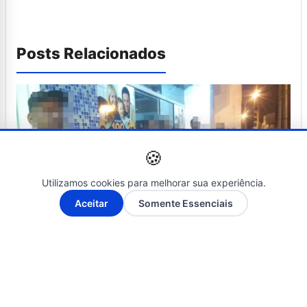
Posts Relacionados
🍪
Utilizamos cookies para melhorar sua experiência.
A-
A+
Aceitar
Somente Essenciais
NOTÍCIAS
20 de março de 2019
fila da morte: situação