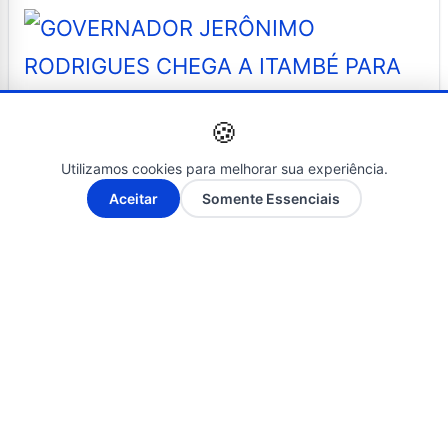
🍪
Utilizamos cookies para melhorar sua experiência.
NOTÍCIAS
A-
A+
Aceitar
Somente Essenciais
23 de janeiro de 2025
governador jerônimo rodrigues
chega a itambé para anunciar
ações estratégicas para cidade