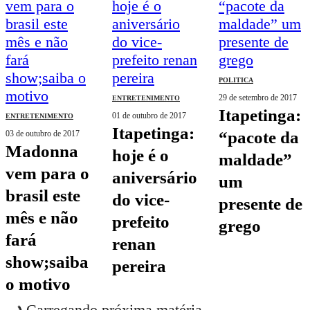
POLITICA
29 de setembro de 2017
ENTRETENIMENTO
itapetinga:
01 de outubro de 2017
ENTRETENIMENTO
itapetinga:
“pacote da
03 de outubro de 2017
madonna
hoje é o
maldade”
vem para o
aniversário
um
brasil este
do vice-
presente de
mês e não
prefeito
grego
fará
renan
show;saiba
pereira
o motivo
Carregando próxima matéria...