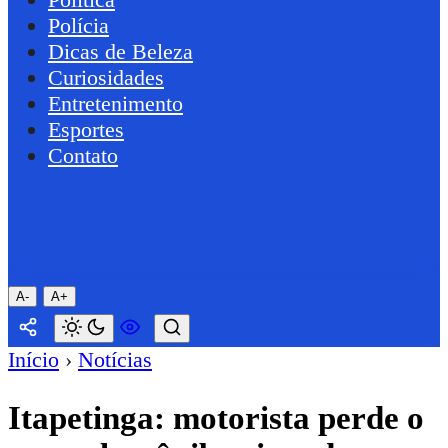
Polícia
Dicas de Beleza
Curiosidades
Entretenimento
Esportes
Contato
A-
A+
Início
›
Notícias
Itapetinga: motorista perde o