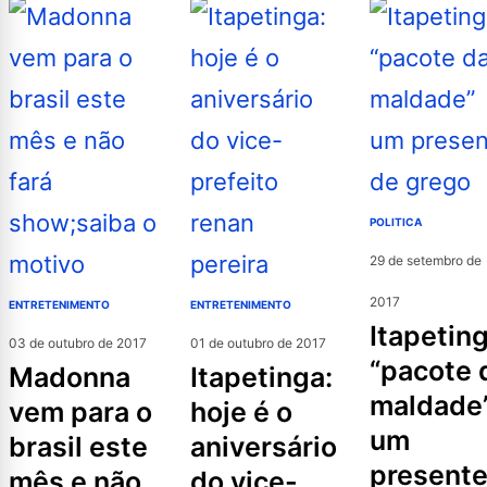
POLITICA
29 de setembro de
2017
ENTRETENIMENTO
ENTRETENIMENTO
itapetinga:
03 de outubro de 2017
01 de outubro de 2017
“pacote 
madonna
itapetinga:
maldade
vem para o
hoje é o
um
brasil este
aniversário
present
mês e não
do vice-