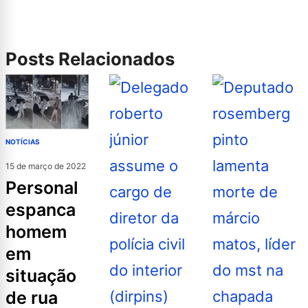
Posts Relacionados
NOTÍCIAS
15 de março de 2022
personal
espanca
homem
em
situação
de rua