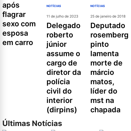
após
NOTÍCIAS
NOTÍCIAS
flagrar
11 de julho de 2023
25 de janeiro de 2018
sexo com
delegado
deputado
esposa
roberto
rosemberg
em carro
júnior
pinto
assume o
lamenta
cargo de
morte de
diretor da
márcio
polícia
matos,
civil do
líder do
interior
mst na
(dirpins)
chapada
Últimas Notícias