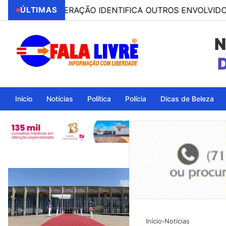
PERAÇÃO IDENTIFICA OUTROS ENVOLVIDOS
ÚLTIMAS
08:53
PES
N
Início
Notícias
Política
Polícia
Dicas de Beleza
Início
›
Notícias