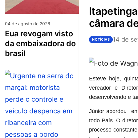
itapetinga: diretor do ciretran usa a tribuna da
câmara de
04 de agosto de 2026
eua revogam visto
14 de s
NOTÍCIAS
da embaixadora do
brasil
Esteve hoje, quint
vereador e Direto
desenvolvendo e ta
Júnior abordou ent
todo País. O diret
processo constante