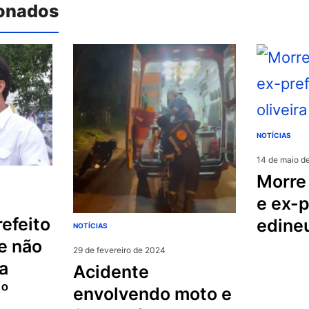
ionados
NOTÍCIAS
14 de maio d
morre o pecuarista
e ex-p
edineu
NOTÍCIAS
e não
29 de fevereiro de 2024
a
acidente
3º
envolvendo moto e