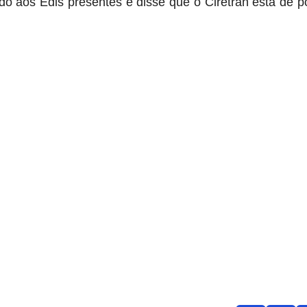
do aos Edis presentes e disse que o Ciretran está de p