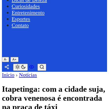
Curiosidades
Entretenimento
Esportes
Contato
A-
A+
Início
›
Notícias
Itapetinga: com a cidade suja,
cobra venenosa é encontrada
na praça de táxi