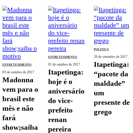
POLITICA
29 de setembro de 2017
ENTRETENIMENTO
itapetinga:
01 de outubro de 2017
ENTRETENIMENTO
itapetinga:
“pacote da
03 de outubro de 2017
madonna
hoje é o
maldade”
vem para o
aniversário
um
brasil este
do vice-
presente de
mês e não
prefeito
grego
fará
renan
show;saiba
pereira