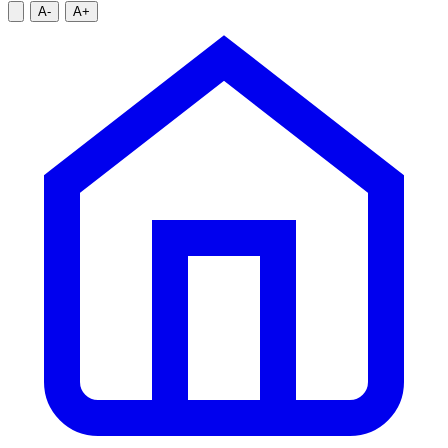
A-
A+