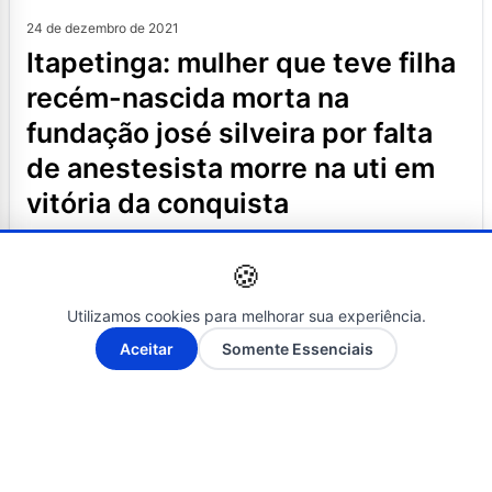
24 de dezembro de 2021
itapetinga: mulher que teve filha
recém-nascida morta na
fundação josé silveira por falta
de anestesista morre na uti em
vitória da conquista
🍪
Utilizamos cookies para melhorar sua experiência.
A-
A+
Aceitar
Somente Essenciais
NOTÍCIAS
20 de outubro de 2020