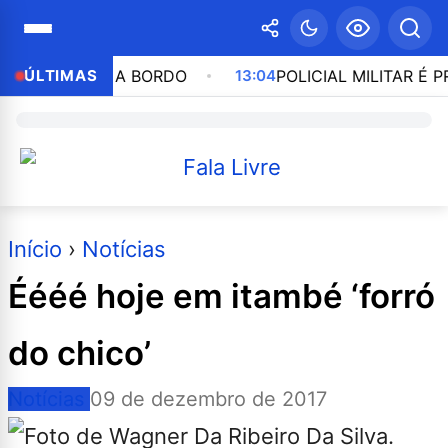
M PESSOAS A BORDO
ÚLTIMAS
13:04
POLICIAL MILITAR É PR
Início
›
Notícias
Éééé hoje em itambé ‘forró
do chico’
Notícias
09 de dezembro de 2017