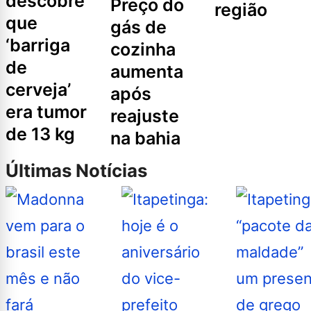
descobre
preço do
região
que
gás de
‘barriga
cozinha
de
aumenta
cerveja’
após
era tumor
reajuste
de 13 kg
na bahia
Últimas Notícias