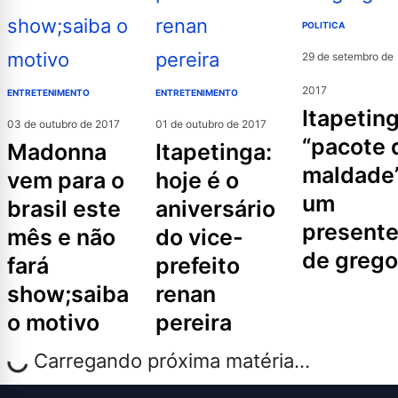
POLITICA
29 de setembro de
2017
ENTRETENIMENTO
ENTRETENIMENTO
itapetinga:
03 de outubro de 2017
01 de outubro de 2017
“pacote 
madonna
itapetinga:
maldade
vem para o
hoje é o
um
brasil este
aniversário
present
mês e não
do vice-
de grego
fará
prefeito
show;saiba
renan
o motivo
pereira
Carregando próxima matéria...