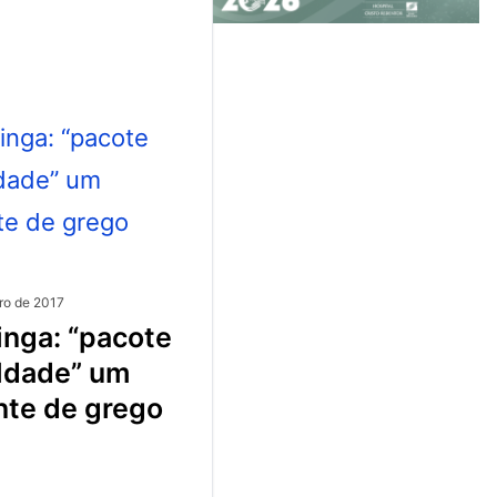
ro de 2017
ldade” um
nte de grego