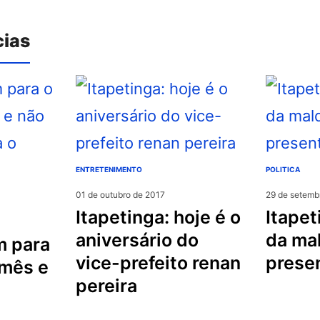
cias
ENTRETENIMENTO
POLITICA
01 de outubro de 2017
29 de setemb
itapetinga: hoje é o
itapetinga: “pacote
aniversário do
da ma
vice-prefeito renan
prese
 mês e
pereira