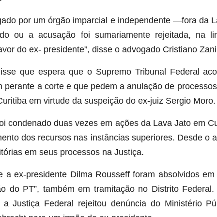
gado por um órgão imparcial e independente —fora da L
ido ou a acusação foi sumariamente rejeitada, na l
or do ex- presidente”, disse o advogado Cristiano Zani
disse que espera que o Supremo Tribunal Federal aco
m perante a corte e que pedem a anulação de processos 
uritiba em virtude da suspeição do ex-juiz Sergio Moro.
 foi condenado duas vezes em ações da Lava Jato em Cu
mento dos recursos nas instâncias superiores. Desde o 
tórias em seus processos na Justiça.
 a ex-presidente Dilma Rousseff foram absolvidos em
ão do PT”, também em tramitação no Distrito Federal
a Justiça Federal rejeitou denúncia do Ministério P