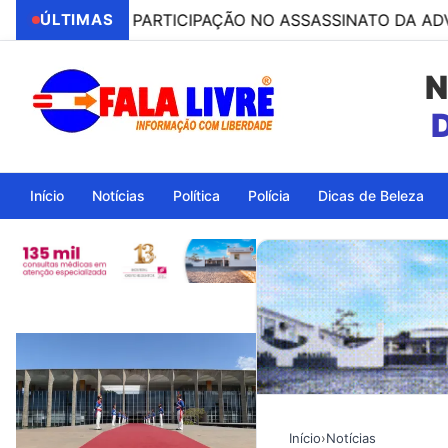
POR PARTICIPAÇÃO NO ASSASSINATO DA ADVOGADA CLÁU
ÚLTIMAS
N
Ita
Início
Notícias
Política
Polícia
Dicas de Beleza
Início
›
Notícias