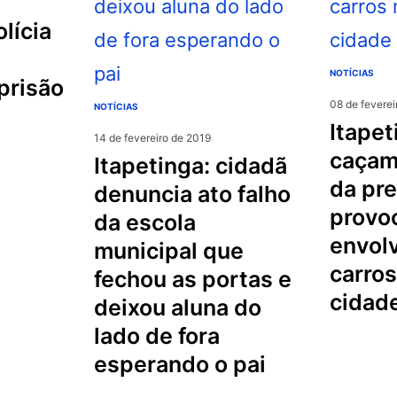
NOTÍCIAS
prisão
08 de feverei
NOTÍCIAS
itapetinga:
14 de fevereiro de 2019
caçam
itapetinga: cidadã
da pre
denuncia ato falho
provo
da escola
envol
municipal que
carros
fechou as portas e
cidad
deixou aluna do
lado de fora
esperando o pai