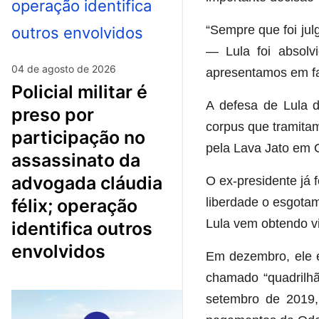
“Sempre que foi jul
— Lula foi absolv
04 de agosto de 2026
apresentamos em fav
policial militar é
A defesa de Lula 
preso por
corpus que tramita
participação no
pela Lava Jato em C
assassinato da
advogada cláudia
O ex-presidente já
félix; operação
liberdade o esgota
Lula vem obtendo vi
identifica outros
envolvidos
Em dezembro, ele e
chamado “quadrilh
setembro de 2019, 