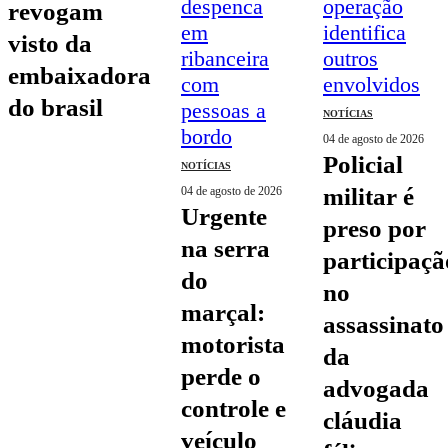
revogam
visto da
embaixadora
do brasil
NOTÍCIAS
04 de agosto de 2026
policial
NOTÍCIAS
militar é
04 de agosto de 2026
urgente
preso por
na serra
participaçã
do
no
marçal:
assassinato
motorista
da
perde o
advogada
controle e
cláudia
veículo