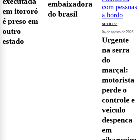
executada
embaixadora
em itororó
do brasil
é preso em
NOTÍCIAS
outro
04 de agosto de 2026
urgente
estado
na serra
do
marçal:
motorista
perde o
controle e
veículo
despenca
em
ribanceira