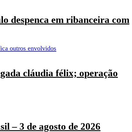
culo despenca em ribanceira com
ogada cláudia félix; operação
sil – 3 de agosto de 2026