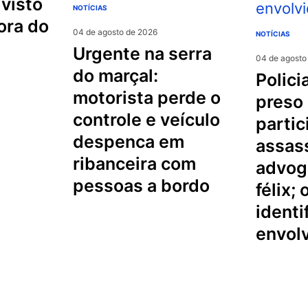
NOTÍCIAS
ora do
04 de agosto de 2026
NOTÍCIAS
urgente na serra
04 de agosto
do marçal:
policial militar é
motorista perde o
preso
controle e veículo
partic
despenca em
assas
ribanceira com
advog
pessoas a bordo
félix;
identi
envol