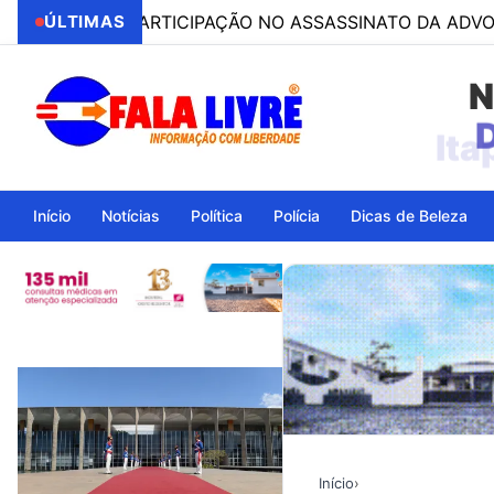
 POR PARTICIPAÇÃO NO ASSASSINATO DA ADVOGADA CLÁU
ÚLTIMAS
N
Ita
Início
Notícias
Política
Polícia
Dicas de Beleza
Início
›