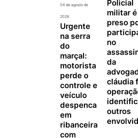
policial
04 de agosto de
militar é
2026
preso p
urgente
partici
na serra
no
do
assassi
marçal:
da
motorista
advoga
perde o
cláudia f
controle e
operaçã
veículo
identifi
despenca
outros
em
envolvi
ribanceira
com