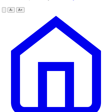
A-
A+