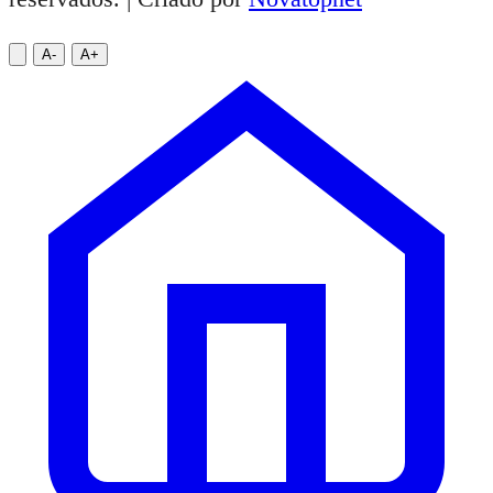
A-
A+