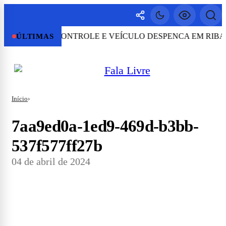
 PERDE O CONTROLE E VEÍCULO DESPENCA EM RIBANCE
ÚLTIMAS
Início
›
7aa9ed0a-1ed9-469d-b3bb-
537f577ff27b
04 de abril de 2024