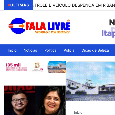
O CONTROLE E VEÍCULO DESPENCA EM RIBANCEIRA CO
ÚLTIMAS
N
Ita
Início
Notícias
Política
Polícia
Dicas de Beleza
Início
›