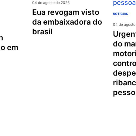
04 de agosto de 2026
eua revogam visto
NOTÍCIAS
da embaixadora do
04 de agosto
brasil
urgente na serra
m
do mar
so em
motori
contro
despe
riban
pesso