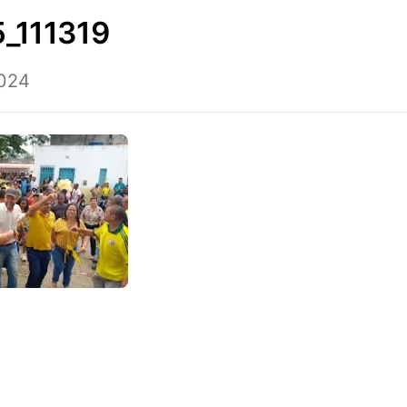
_111319
2024