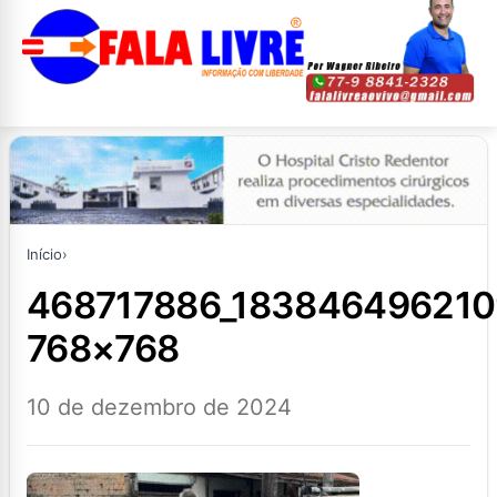
Início
›
468717886_18384649621098629_8643164947784596920_n-
768×768
10 de dezembro de 2024