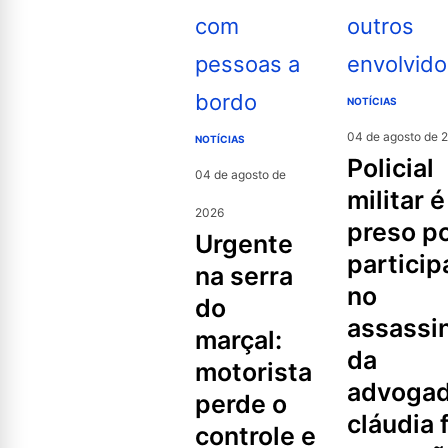
NOTÍCIAS
04 de agosto de 
NOTÍCIAS
policial
04 de agosto de
militar é
2026
preso p
urgente
partici
na serra
no
do
assassi
marçal:
da
motorista
advoga
perde o
cláudia f
controle e