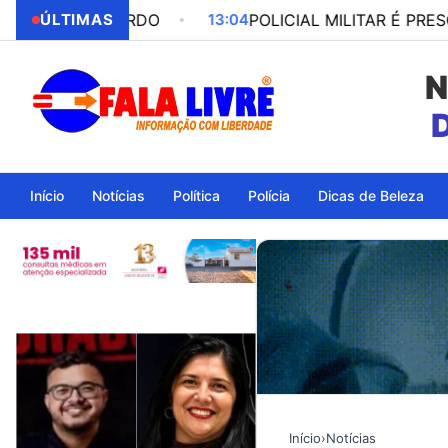
A BORDO
ÚLTIMAS
13:04
POLICIAL MILITAR É PRESO POR PA
N
Início
Notícias
Política
Polícia
Dicas de Beleza
Início
›
Notícias