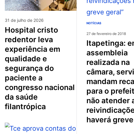
31 de julho de 2026
NOTÍCIAS
hospital cristo
27 de fevereiro de 2018
redentor leva
itapetinga: em
experiência em
assembleia
qualidade e
realizada na
segurança do
câmara, serv
paciente a
mandam rec
congresso nacional
para o prefei
da saúde
não atender 
filantrópica
reivindicaçõ
haverá greve