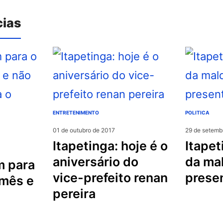
cias
ENTRETENIMENTO
POLITICA
01 de outubro de 2017
29 de setemb
itapetinga: hoje é o
itapetinga: “pacote
aniversário do
da ma
vice-prefeito renan
prese
 mês e
pereira