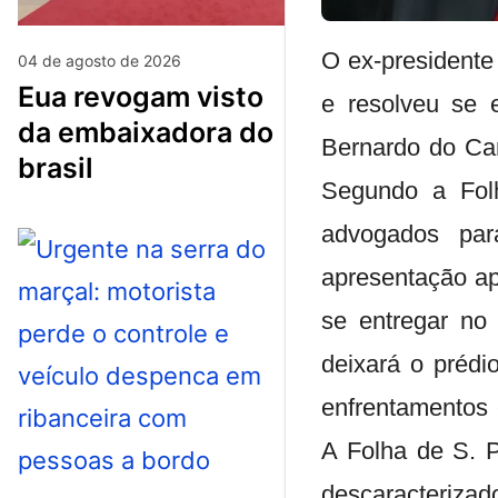
O ex-presidente
04 de agosto de 2026
eua revogam visto
e resolveu se 
da embaixadora do
Bernardo do Ca
brasil
Segundo a Folh
advogados par
apresentação ap
se entregar no
deixará o prédi
enfrentamentos 
A Folha de S. P
descaracterizado