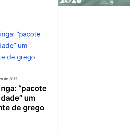
ro de 2017
ldade” um
nte de grego