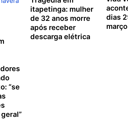
acont
itapetinga: mulher
dias 2
de 32 anos morre
março
após receber
descarga elétrica
idores
ado
to: “se
as
es
 geral”