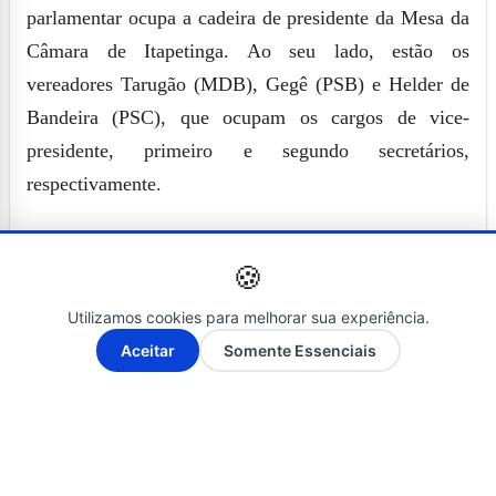
parlamentar ocupa a cadeira de presidente da Mesa da
Câmara de Itapetinga. Ao seu lado, estão os
vereadores Tarugão (MDB), Gegê (PSB) e Helder de
Bandeira (PSC), que ocupam os cargos de vice-
presidente, primeiro e segundo secretários,
respectivamente.
Transmissão ao vivo
🍪
As sessões da Câmara Municipal de Itapetinga são
Utilizamos cookies para melhorar sua experiência.
transmitidas ao vivo pelos canais oficiais do
A-
A+
Aceitar
Somente Essenciais
legislativo.
O canal
TV Câmara Itapetinga no YouTube
transmite
as sessões em tempo real e armazena os vídeos, que
podem ser vistos posteriormente e compartilhados.