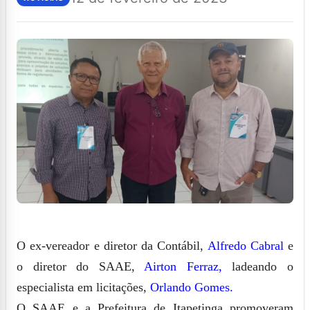
O ex-vereador e diretor da Contábil,
Alfredo Cabral
e
o diretor do SAAE,
Airton Ferraz,
ladeando o
especialista em licitações,
Orlando Gomes.
O SAAE e a Prefeitura de Itapetinga promoveram