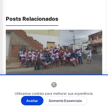
Posts Relacionados
🍪
NOTÍCIAS
Utilizamos cookies para melhorar sua experiência.
24 de setembro de 2022
A-
A+
Aceitar
Somente Essenciais
itapetinga: focados na