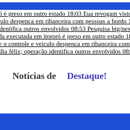
ó é preso em outro estado
18:03
Eua revogam visto
ículo despenca em ribanceira com pessoas a bordo
dentifica outros envolvidos
08:53
Pesquisa btg/nex
a executada em itororó é preso em outro estado
1
e o controle e veículo despenca em ribanceira co
ia félix; operação identifica outros envolvidos
08
Notícias de
Destaque!