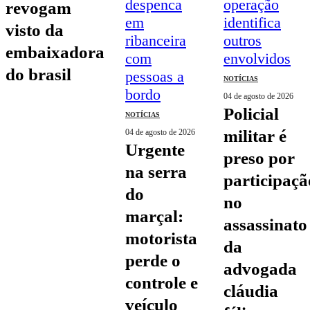
revogam
visto da
embaixadora
do brasil
NOTÍCIAS
04 de agosto de 2026
policial
NOTÍCIAS
militar é
04 de agosto de 2026
urgente
preso por
na serra
participaçã
do
no
marçal:
assassinato
motorista
da
perde o
advogada
controle e
cláudia
veículo