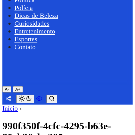
Polícia
Dicas de Beleza
Curiosidades
Entretenimento
Esportes
Contato
A-
A+
Início
›
990f350f-4cfc-4295-b63e-